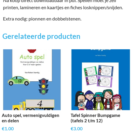
Na koop direct downloadbaar in pdf. Spellen moet je zelf
printen, lamineren en kaartjes en fiches losknippen/snijden.
Extra nodig: pionnen en dobbelstenen.
Gerelateerde producten
Auto spel, vermenigvuldigen
Tafel Spinner Bumpgame
en delen
(tafels 2 t/m 12)
€
1.00
€
3.00