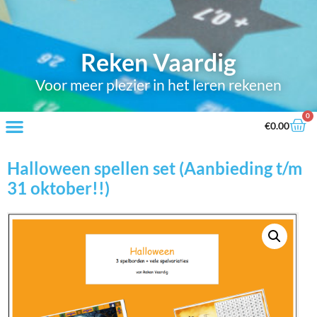
Reken Vaardig
Voor meer plezier in het leren rekenen
0
€
0.00
Halloween spellen set (Aanbieding t/m
31 oktober!!)