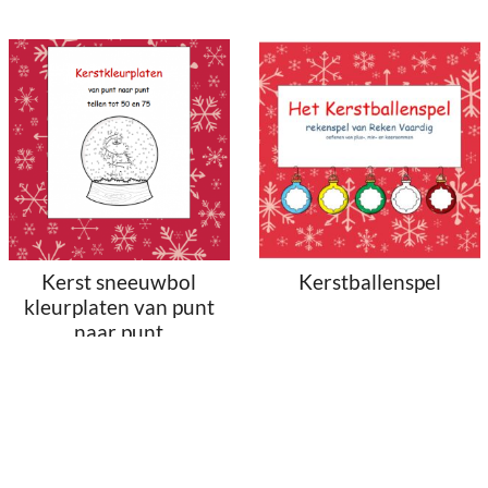
Kerst sneeuwbol
Kerstballenspel
kleurplaten van punt
naar punt
€
1.50
€
2.00
Toevoegen aan
Toevoegen aan
winkelwagen
winkelwagen