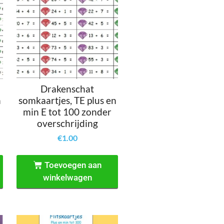
Drakenschat
n
somkaartjes, TE plus en
min E tot 100 zonder
overschrijding
€
1.00
Toevoegen aan
winkelwagen