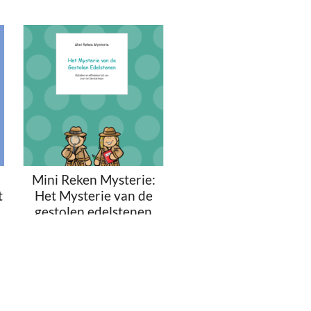
Mini Reken Mysterie:
t
Het Mysterie van de
gestolen edelstenen
€
2.00
Toevoegen aan
winkelwagen