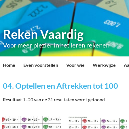
Reken Vaardig
Voor meer plezier in het leren rekenen
Home
Even voorstellen
Voor wie
Werkwijze
Aa
04. Optellen en Aftrekken tot 100
Resultaat 1–20 van de 31 resultaten wordt getoond