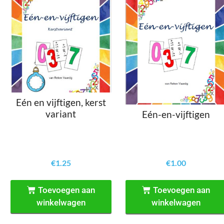
Eén en vijftigen, kerst
variant
Eén-en-vijftigen
€
1.25
€
1.00
Toevoegen aan
Toevoegen aan
winkelwagen
winkelwagen