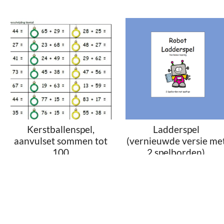
Kerstballenspel,
Ladderspel
aanvulset sommen tot
(vernieuwde versie me
100
2 spelborden)
€
1.00
€
1.50
Toevoegen aan
Toevoegen aan
winkelwagen
winkelwagen