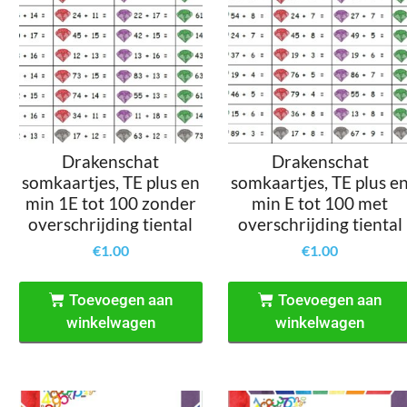
Drakenschat
Drakenschat
somkaartjes, TE plus en
somkaartjes, TE plus e
min 1E tot 100 zonder
min E tot 100 met
overschrijding tiental
overschrijding tiental
€
1.00
€
1.00
Toevoegen aan
Toevoegen aan
winkelwagen
winkelwagen