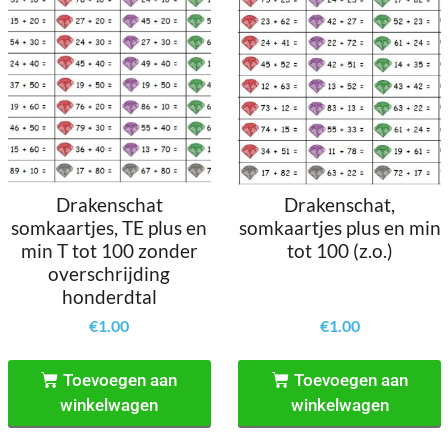
Drakenschat
Drakenschat,
somkaartjes, TE plus en
somkaartjes plus en min
min T tot 100 zonder
tot 100 (z.o.)
overschrijding
honderdtal
€
1.00
€
1.00
Toevoegen aan
Toevoegen aan
winkelwagen
winkelwagen