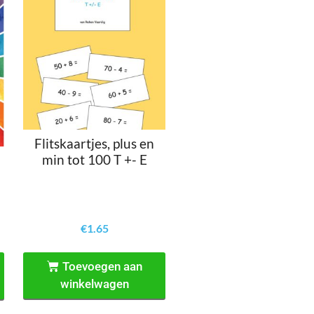
Flitskaartjes, plus en
min tot 100 T +- E
€
1.65
Toevoegen aan
winkelwagen