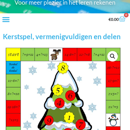
Voor meer plezier in het leren rekenen
0
€
0.00
Kerstspel, vermenigvuldigen en delen