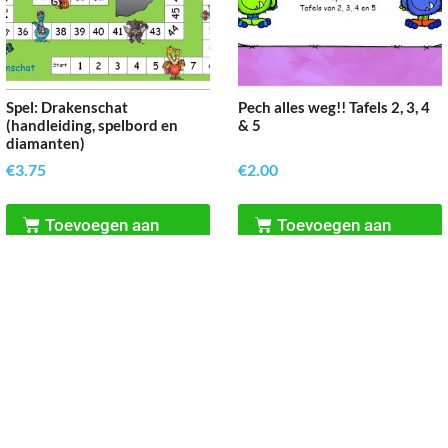
Spel: Drakenschat
Pech alles weg!! Tafels 2, 3, 4
(handleiding, spelbord en
& 5
diamanten)
€
3.75
€
2.00
Toevoegen aan
Toevoegen aan
winkelwagen
winkelwagen
Reken Vaardig
’t Rond 9, 3632 BN, Loenen aan de Vecht