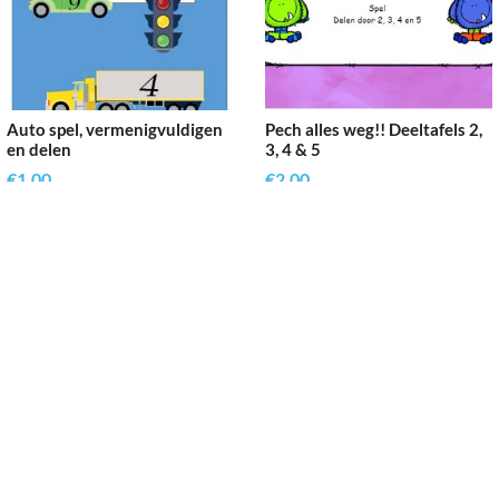
Auto spel, vermenigvuldigen
Pech alles weg!! Deeltafels 2,
en delen
3, 4 & 5
€
1.00
€
2.00
Toevoegen aan
Toevoegen aan
winkelwagen
winkelwagen
Reken Vaardig
’t Rond 9, 3632 BN, Loenen aan de Vecht