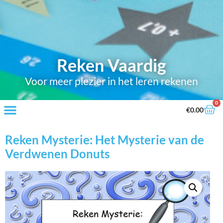
Reken Vaardig
Voor meer plezier in het leren rekenen
0
€
0.00
Reken Mysterie: Het Mysterie van de
Verdwenen Donuts