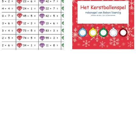
Drakenschat somkaartjes, TE
Kerstballenspel
plus en min E tot 100 zonder
overschrijding
€
1.00
€
2.00
Toevoegen aan
Toevoegen aan
winkelwagen
winkelwagen