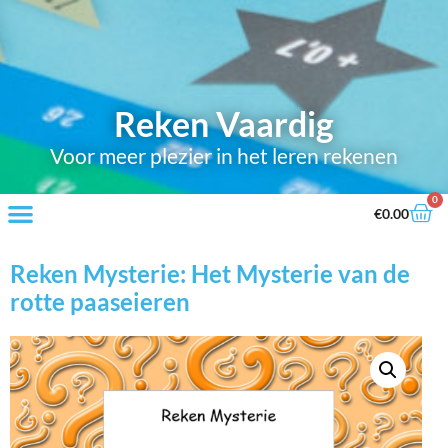
Reken Vaardig
Voor meer plezier in het leren rekenen
0
€
0.00
Reken Mysterie: Het Mysterie van de
rotte paaseieren