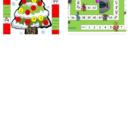
Kerstspel, kleine tafels en plus
Spel: Drakenschat
en minsommen tot 20
(handleiding, spelbord en
diamanten)
€
1.00
€
3.75
Toevoegen aan
Toevoegen aan
winkelwagen
winkelwagen