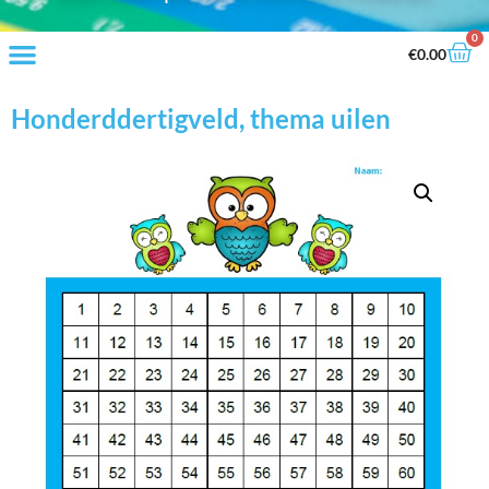
0
€
0.00
Honderddertigveld, thema uilen