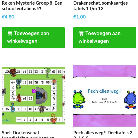
Reken Mysterie Groep 8: Een
Drakenschat, somkaartjes
school vol aliens!?!
tafels 1 t/m 12
€
4.80
€
1.00
Toevoegen aan
Toevoegen aan
winkelwagen
winkelwagen
Spel: Drakenschat
Pech alles weg!! Deeltafels 2,
(handleiding, spelbord en
3, 4 & 5