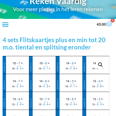
Reken Vaardig
Voor meer plezier in het leren rekenen
0
€
0.00
4 sets Flitskaartjes plus en min tot 20
m.o. tiental en splitsing eronder