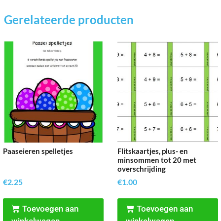
Gerelateerde producten
Paaseieren spelletjes
Flitskaartjes, plus- en
minsommen tot 20 met
overschrijding
€
2.25
€
1.00
Toevoegen aan
Toevoegen aan
winkelwagen
winkelwagen