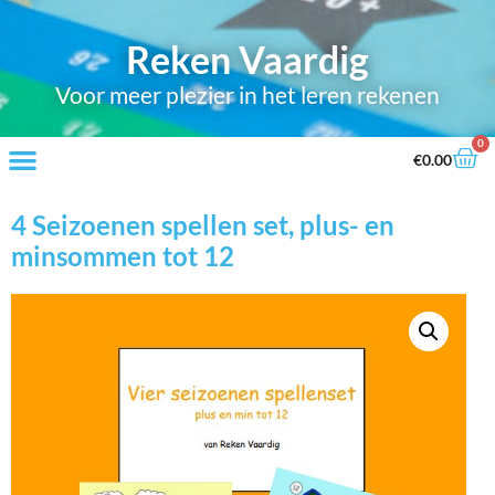
Reken Vaardig
Voor meer plezier in het leren rekenen
0
€
0.00
4 Seizoenen spellen set, plus- en
minsommen tot 12