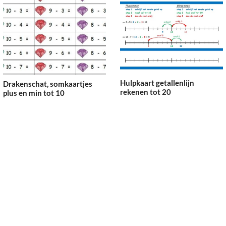
Hulpkaart getallenlijn
Drakenschat, somkaartjes
rekenen tot 20
plus en min tot 10
€
1.00
€
0.95
Toevoegen aan
Toevoegen aan
winkelwagen
winkelwagen