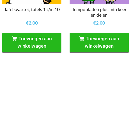
Tafelkwartet, tafels 1 t/m 10
Tempobladen plus min keer
en delen
€
2.00
€
2.00
Toevoegen aan
Toevoegen aan
winkelwagen
winkelwagen
←
1
2
Reken Vaardig
’t Rond 9, 3632 BN, Loenen aan de Vecht
06-21946410