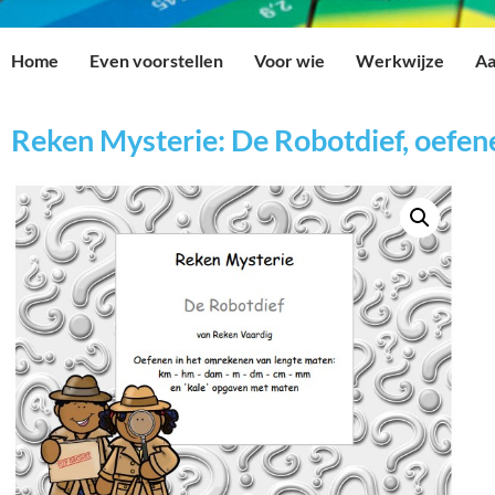
Home
Even voorstellen
Voor wie
Werkwijze
Aa
Reken Mysterie: De Robotdief, oefe