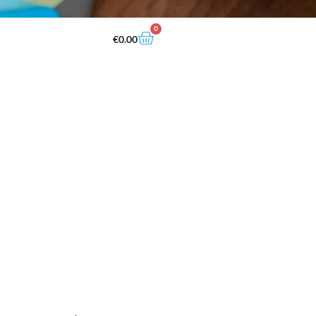
0
€
0.00