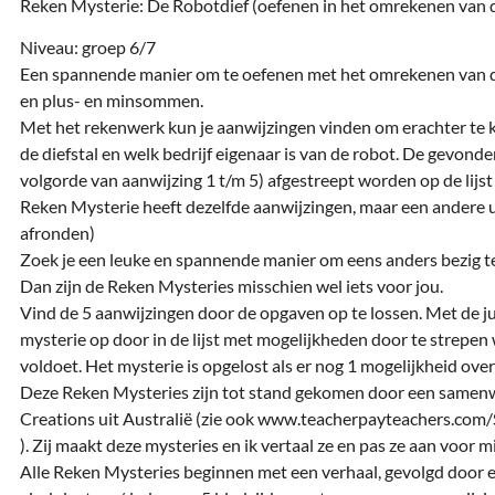
Reken Mysterie: De Robotdief (oefenen in het omrekenen van
Niveau: groep 6/7
Een spannende manier om te oefenen met het omrekenen van de
en plus- en minsommen.
Met het rekenwerk kun je aanwijzingen vinden om erachter te 
de diefstal en welk bedrijf eigenaar is van de robot. De gevon
volgorde van aanwijzing 1 t/m 5) afgestreept worden op de lijst 
Reken Mysterie heeft dezelfde aanwijzingen, maar een andere u
afronden)
Zoek je een leuke en spannende manier om eens anders bezig te
Dan zijn de Reken Mysteries misschien wel iets voor jou.
Vind de 5 aanwijzingen door de opgaven op te lossen. Met de jui
mysterie op door in de lijst met mogelijkheden door te strepen
voldoet. Het mysterie is opgelost als er nog 1 mogelijkheid over
Deze Reken Mysteries zijn tot stand gekomen door een samenw
Creations uit Australië (zie ook www.teacherpayteachers.com
). Zij maakt deze mysteries en ik vertaal ze en pas ze aan voor mij
Alle Reken Mysteries beginnen met een verhaal, gevolgd door e