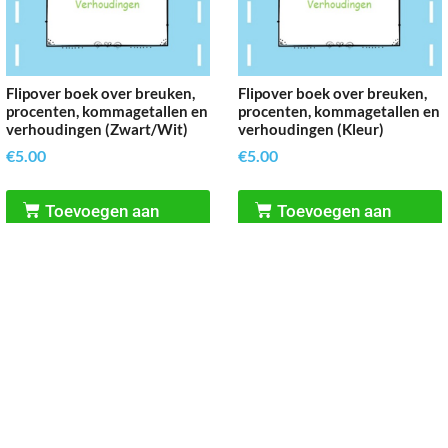
Flipover boek over breuken,
Flipover boek over breuken,
procenten, kommagetallen en
procenten, kommagetallen en
verhoudingen (Zwart/Wit)
verhoudingen (Kleur)
€
5.00
€
5.00
Toevoegen aan
Toevoegen aan
winkelwagen
winkelwagen
Reken Vaardig
’t Rond 9, 3632 BN, Loenen aan de Vecht
06-21946410