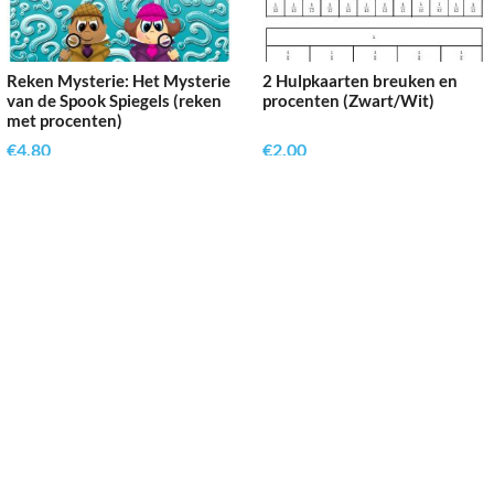
Reken Mysterie: Het Mysterie
2 Hulpkaarten breuken en
van de Spook Spiegels (reken
procenten (Zwart/Wit)
met procenten)
€
4.80
€
2.00
Toevoegen aan
Toevoegen aan
winkelwagen
winkelwagen
Reken Vaardig
’t Rond 9, 3632 BN, Loenen aan de Vecht
06-21946410