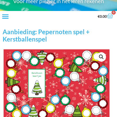
Voor meer plezier in het leren rekenen
0
€
0.00
Aanbieding: Pepernoten spel +
Kerstballenspel