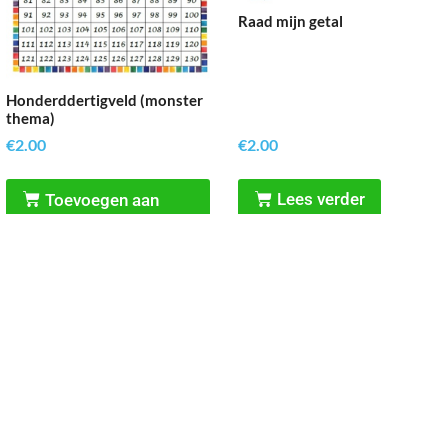
Raad mijn getal
Honderddertigveld (monster
thema)
€
2.00
€
2.00
Toevoegen aan
Lees verder
winkelwagen
Reken Vaardig
’t Rond 9, 3632 BN, Loenen aan de Vecht
06-21946410